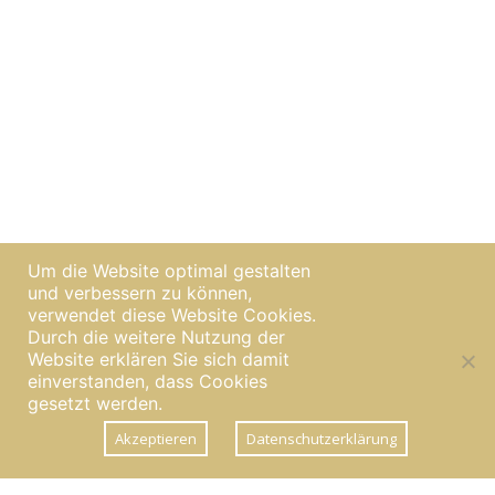
Um die Website optimal gestalten
und verbessern zu können,
verwendet diese Website Cookies.
SPRING STUDIOS
Durch die weitere Nutzung der
Website erklären Sie sich damit
|
Impressum
Datenschutzerklärung
einverstanden, dass Cookies
Lorem ipsum dolor sit amet, ei impetus epicurei his, ne
gesetzt werden.
falli erant consequuntur est. Mei simul aperiam eu.
Akzeptieren
Datenschutzerklärung