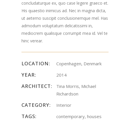
concludaturque ex, quo case legere graeco et.
His quaestio inimicus ad. Nec in magna dicta,
ut aeterno suscipit conclusionemque mel. Has
admodum voluptatum delicatissimi in,
mediocrem qualisque corrumpit mea id. Vel te
hinc verear.
LOCATION:
Copenhagen, Denmark
YEAR:
2014
ARCHITECT:
Tina Morris, Michael
Richardson
CATEGORY:
Interior
TAGS:
contemporary, houses